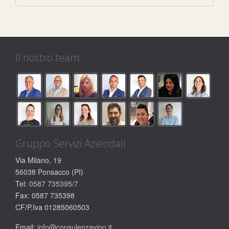
Il nostro team
Gruppo Servizi Aziendali
Via Milano, 19
56038 Ponsacco (PI)
Tel:
0587 735395/7
Fax: 0587 735398
CF/P.Iva 01285060503
Email:
info@consulenzavino.it