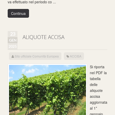
va effettuato nel periodo co ...
Continua
23
ALIQUOTE ACCISA
GEN
2025
Sito ufficiale Comunità Europea
ACCISA
Si riporta
nel PDF la
tabella
delle
aliquote
accisa
aggiornata
al 1*
gennaio