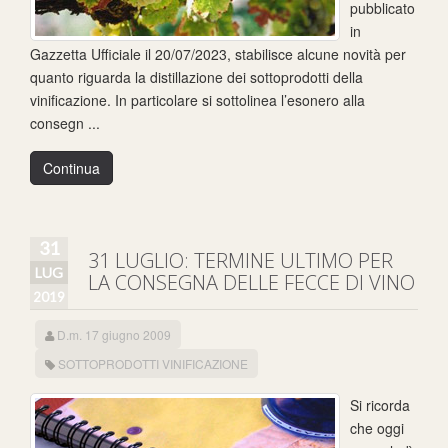
pubblicato
in
Gazzetta Ufficiale il 20/07/2023, stabilisce alcune novità per
quanto riguarda la distillazione dei sottoprodotti della
vinificazione. In particolare si sottolinea l’esonero alla
consegn ...
Continua
31
31 LUGLIO: TERMINE ULTIMO PER
LUG
LA CONSEGNA DELLE FECCE DI VINO
2019
D.m. 17 giugno 2009
SOTTOPRODOTTI VINIFICAZIONE
Si ricorda
che oggi