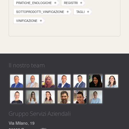
PRATICHE_ENOLOGICHE
REGISTRI
SOTTOPRODOTTI_VINIFICAZIONE
TAGLI
VINIFICAZIONE
Il nostro team
Gruppo Servizi Aziendali
Via Milano, 19