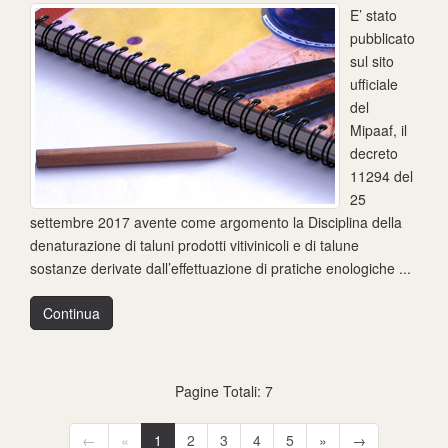
E’ stato
pubblicato
sul sito
ufficiale
del
Mipaaf, il
decreto
11294 del
25
settembre 2017 avente come argomento la Disciplina della
denaturazione di taluni prodotti vitivinicoli e di talune
sostanze derivate dall’effettuazione di pratiche enologiche ...
Continua
Pagine Totali: 7
←
«
1
2
3
4
5
»
→