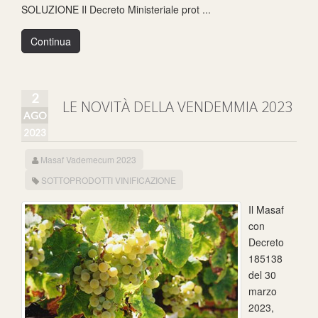
SOLUZIONE Il Decreto Ministeriale prot ...
Continua
2
LE NOVITÀ DELLA VENDEMMIA 2023
AGO
2023
Masaf Vademecum 2023
SOTTOPRODOTTI VINIFICAZIONE
Il Masaf
con
Decreto
185138
del 30
marzo
2023,