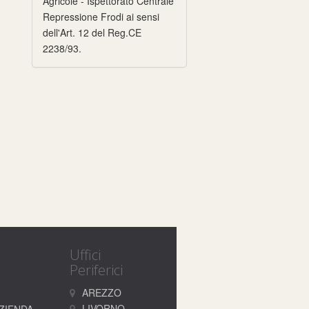
Agricole - Ispettorato Centrale
Repressione Frodi ai sensi
dell'Art. 12 del Reg.CE
2238/93.
Uffici
Periferici
AREZZO
LIVORNO