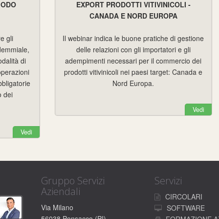
IODO
EXPORT PRODOTTI VITIVINICOLI -
CANADA E NORD EUROPA
e gli
Il webinar indica le buone pratiche di gestione
ndemmiale,
delle relazioni con gli importatori e gli
dalità di
adempimenti necessari per il commercio dei
 operazioni
prodotti vitivinicoli nei paesi target: Canada e
bbligatorie
Nord Europa.
o dei
Vedi
Vedi
Gruppo Servizi
Servizi
Aziendali
CIRCOLARI
Via Milano
SOFTWARE
56038 Ponsacco (PI)